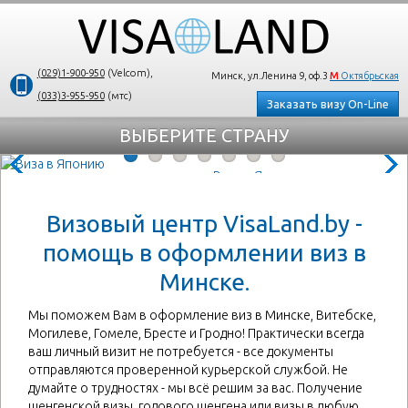
(029)1-900-950
(Velcom),
Минск, ул.Ленина 9, оф.3
М
Октябрьская
(033)3-955-950
(мтс)
Заказать визу On-Line
ВЫБЕРИТЕ СТРАНУ
Азия
Виза в Японию
Стоимость
70 руб.
;
Визовый центр VisaLand.by -
Шенген
Кратчайшие сроки
;
Минимум документов
.
помощь в оформлении виз в
Европа
Минске.
Америка
Мы поможем Вам в оформление виз в Минске, Витебске,
Могилеве,
Гомеле,
Бресте и Гродно! Практически всегда
ваш личный визит не потребуется - все документы
Африка
отправляются проверенной курьерской службой. Не
думайте о трудностях - мы всё решим за вас. Получение
Другие страны
шенгенской визы, годового шенгена или визы в любую